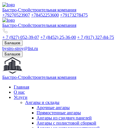
Быстро-Строй
строительная компания
+79270523907
+78452253600
+79173278475
Быстро-Строй
строительная компания
+ 7 (927) 052-39-07
+7 (8452) 25-36-00
+ 7 (917) 327-84-75
Балашов
bystro-stroy@list.ru
Балашов
Быстро-Строй
строительная компания
Главная
О нас
Услуги
Ангары и склады
Арочные ангары
Прямостенные ангары
Ангары из сэндвич панелей
Ангары с полистовой сборкой