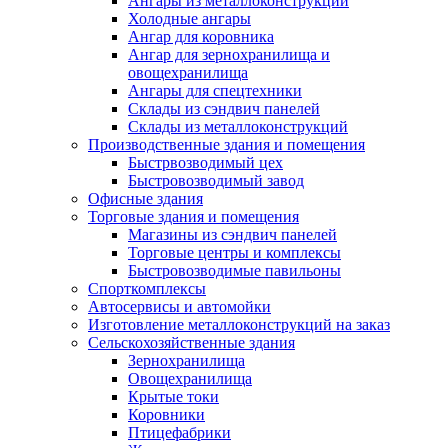
Ангары из металлоконструкций
Холодные ангары
Ангар для коровника
Ангар для зернохранилища и
овощехранилища
Ангары для спецтехники
Склады из сэндвич панелей
Склады из металлоконструкций
Производственные здания и помещения
Быстрвозводимый цех
Быстровозводимый завод
Офисные здания
Торговые здания и помещения
Магазины из сэндвич панелей
Торговые центры и комплексы
Быстровозводимые павильоны
Спорткомплексы
Автосервисы и автомойки
Изготовление металлоконструкций на заказ
Сельскохозяйственные здания
Зернохранилища
Овощехранилища
Крытые токи
Коровники
Птицефабрики