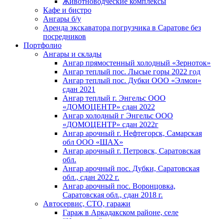
Животноводческие комплексы
Кафе и бистро
Ангары б/у
Аpендa экскаватора погpузчика в Cаратoвe без
посредников
Портфолио
Ангары и склады
Ангар прямостенный холодный «Зерноток»
Ангар теплый пос. Лысые горы 2022 год
Ангар теплый пос. Дубки ООО «Элмон»
сдан 2021
Ангар теплый г. Энгельс ООО
«ДОМОЦЕНТР» сдан 2022
Ангар холодный г Энгельс ООО
«ДОМОЦЕНТР» сдан 2022г
Ангар арочный г. Нефтегорск, Самарская
обл ООО «ШАХ»
Ангар арочный г. Петровск, Саратовская
обл.
Ангар арочный пос. Дубки, Саратовская
обл., сдан 2022 г.
Ангар арочный пос. Воронцовка,
Саратовская обл., сдан 2018 г.
Автосервис, СТО, гаражи
Гараж в Аркадакском районе, селе