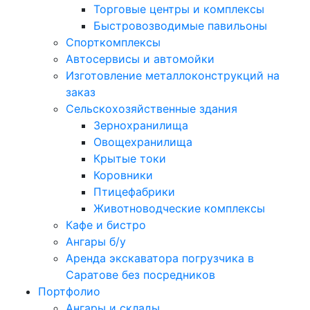
Торговые центры и комплексы
Быстровозводимые павильоны
Спорткомплексы
Автосервисы и автомойки
Изготовление металлоконструкций на
заказ
Сельскохозяйственные здания
Зернохранилища
Овощехранилища
Крытые токи
Коровники
Птицефабрики
Животноводческие комплексы
Кафе и бистро
Ангары б/у
Аpендa экскаватора погpузчика в
Cаратoвe без посредников
Портфолио
Ангары и склады