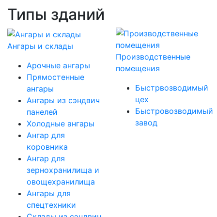
Типы зданий
Ангары и склады
Производствен­ные
Арочные ангары
помещения
Прямостенные
Быстрвозводимый
ангары
цех
Ангары из сэндвич
Быстровозводимый
панелей
завод
Холодные ангары
Ангар для
коровника
Ангар для
зернохранилища и
овощехранилища
Ангары для
спецтехники
Склады из сэндвич