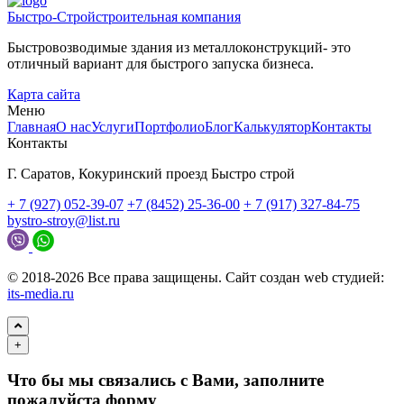
Быстро-Строй
строительная компания
Быстровозводимые здания из металлоконструкций- это
отличный вариант для быстрого запуска бизнеса.
Карта сайта
Меню
Главная
О нас
Услуги
Портфолио
Блог
Калькулятор
Контакты
Контакты
Г. Саратов, Кокуринский проезд Быстро строй
+ 7 (927) 052-39-07
+7 (8452) 25-36-00
+ 7 (917) 327-84-75
bystro-stroy@list.ru
© 2018-2026 Все права защищены. Сайт создан web студией:
its-media.ru
+
Что бы мы связались с Вами, заполните
пожалуйста форму