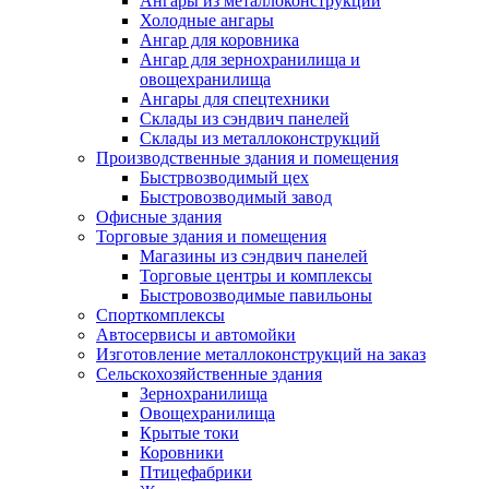
Ангары из металлоконструкций
Холодные ангары
Ангар для коровника
Ангар для зернохранилища и
овощехранилища
Ангары для спецтехники
Склады из сэндвич панелей
Склады из металлоконструкций
Производственные здания и помещения
Быстрвозводимый цех
Быстровозводимый завод
Офисные здания
Торговые здания и помещения
Магазины из сэндвич панелей
Торговые центры и комплексы
Быстровозводимые павильоны
Спорткомплексы
Автосервисы и автомойки
Изготовление металлоконструкций на заказ
Сельскохозяйственные здания
Зернохранилища
Овощехранилища
Крытые токи
Коровники
Птицефабрики