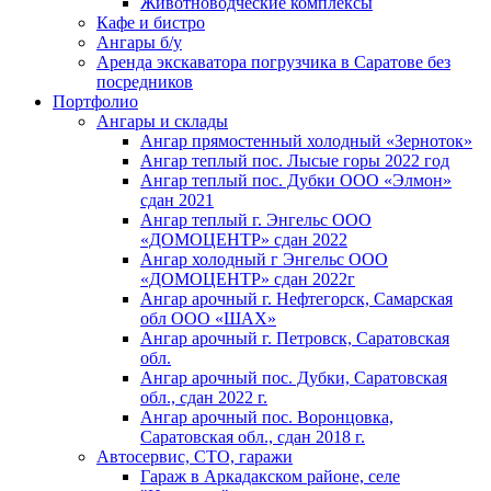
Животноводческие комплексы
Кафе и бистро
Ангары б/у
Аpендa экскаватора погpузчика в Cаратoвe без
посредников
Портфолио
Ангары и склады
Ангар прямостенный холодный «Зерноток»
Ангар теплый пос. Лысые горы 2022 год
Ангар теплый пос. Дубки ООО «Элмон»
сдан 2021
Ангар теплый г. Энгельс ООО
«ДОМОЦЕНТР» сдан 2022
Ангар холодный г Энгельс ООО
«ДОМОЦЕНТР» сдан 2022г
Ангар арочный г. Нефтегорск, Самарская
обл ООО «ШАХ»
Ангар арочный г. Петровск, Саратовская
обл.
Ангар арочный пос. Дубки, Саратовская
обл., сдан 2022 г.
Ангар арочный пос. Воронцовка,
Саратовская обл., сдан 2018 г.
Автосервис, СТО, гаражи
Гараж в Аркадакском районе, селе