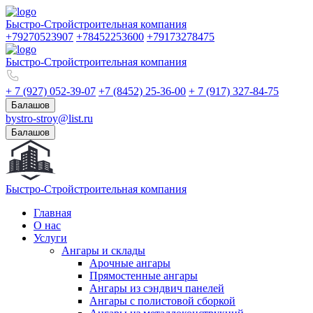
Быстро-Строй
строительная компания
+79270523907
+78452253600
+79173278475
Быстро-Строй
строительная компания
+ 7 (927) 052-39-07
+7 (8452) 25-36-00
+ 7 (917) 327-84-75
Балашов
bystro-stroy@list.ru
Балашов
Быстро-Строй
строительная компания
Главная
О нас
Услуги
Ангары и склады
Арочные ангары
Прямостенные ангары
Ангары из сэндвич панелей
Ангары с полистовой сборкой