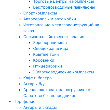
Торговые центры и комплексы
Быстровозводимые павильоны
Спорткомплексы
Автосервисы и автомойки
Изготовление металлоконструкций на
заказ
Сельскохозяйственные здания
Зернохранилища
Овощехранилища
Крытые токи
Коровники
Птицефабрики
Животноводческие комплексы
Кафе и бистро
Ангары б/у
Аpендa экскаватора погpузчика в
Cаратoвe без посредников
Портфолио
Ангары и склады