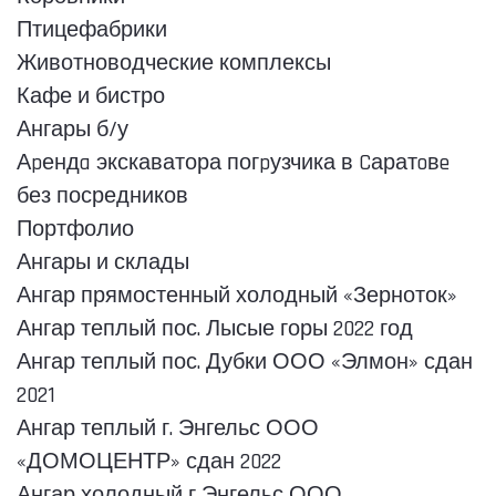
Птицефабрики
Животноводческие комплексы
Кафе и бистро
Ангары б/у
Аpендa экскаватора погpузчика в Cаратoвe
без посредников
Портфолио
Ангары и склады
Ангар прямостенный холодный «Зерноток»
Ангар теплый пос. Лысые горы 2022 год
Ангар теплый пос. Дубки ООО «Элмон» сдан
2021
Ангар теплый г. Энгельс ООО
«ДОМОЦЕНТР» сдан 2022
Ангар холодный г Энгельс ООО